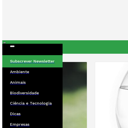
ÚLTIMAS
Subscrever Newsletter
Ambiente
Animais
Biodiversidade
Ciência e Tecnologia
Dicas
Empresas