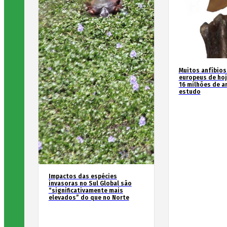
Muitos anfíbios
europeus de hoj
16 milhões de an
estudo
Impactos das espécies
invasoras no Sul Global são
“significativamente mais
elevados” do que no Norte