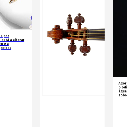
a por
 está a alterar
o e a
 peixes
Agor
biod
água
sobr