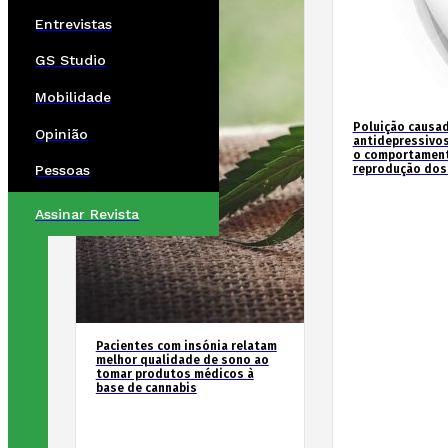
Entrevistas
GS Studio
Mobilidade
Poluição causad
Opinião
antidepressivos
o comportament
reprodução dos
Pessoas
Assinar Revista
Pacientes com insónia relatam
melhor qualidade de sono ao
tomar produtos médicos à
base de cannabis