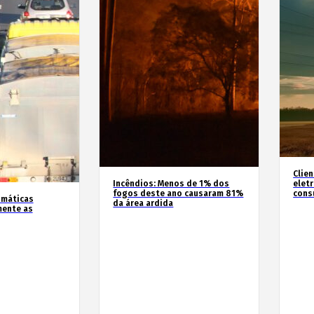
Clie
Incêndios: Menos de 1% dos
elet
fogos deste ano causaram 81%
cons
imáticas
da área ardida
mente as