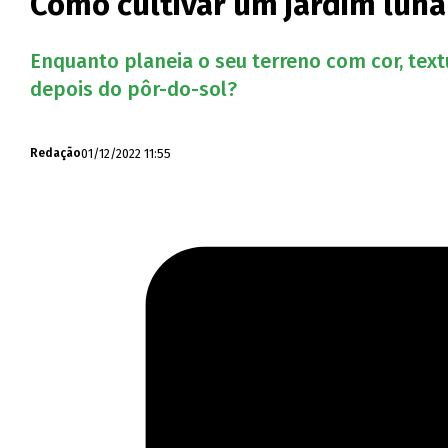
Como cultivar um jardim luna
Enquanto planeia o seu terreno com cor, text
depois do pôr-do-sol?
01/12/2022 11:55
Redação