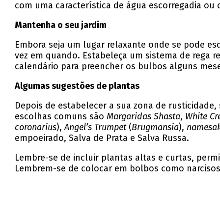
com uma característica de água escorregadia ou c
Mantenha o seu jardim
Embora seja um lugar relaxante onde se pode esqu
vez em quando. Estabeleça um sistema de rega re
calendário para preencher os bulbos alguns mese
Algumas sugestões de plantas
Depois de estabelecer a sua zona de rusticidade
escolhas comuns são
Margaridas Shasta
,
White Cr
coronarius
),
Angel’s Trumpet
(
Brugmansia
),
namesak
empoeirado, Salva de Prata e Salva Russa.
Lembre-se de incluir plantas altas e curtas, pe
Lembrem-se de colocar em bolbos como narcisos br