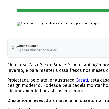
GreenSpeaker
Ouça este artigo em versão áudio.
Chama-se Casa Prè de Sura e é uma habitação nos 
Inverno, e para manter a casa fresca nos meses d
Projectada pelo atelier austríaco
Casati
, esta cas
design moderno. Rodeada pela cadeia montanhosa 
absolutamente fantásticas em redor.
O exterior é revestido a madeira, enquanto no in