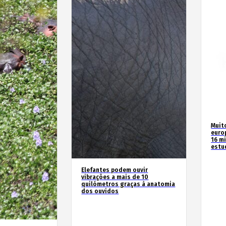
Muit
euro
16 m
estu
Elefantes podem ouvir
vibrações a mais de 10
quilómetros graças à anatomia
dos ouvidos