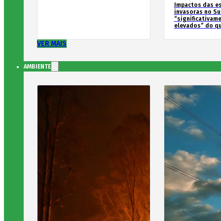
Impactos das e
invasoras no Su
“significativam
elevados” do qu
VER MAIS
AMBIENTE