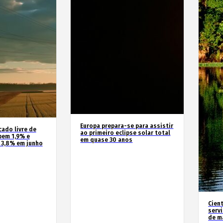
Europa prepara-se para assistir
cado livre de
ao primeiro eclipse solar total
bem 1,9% e
em quase 30 anos
 3,8% em junho
Cien
serv
de m