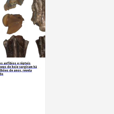
os anfíbios e répteis
peus de hoje surgiram há
ilhões de anos, revela
do