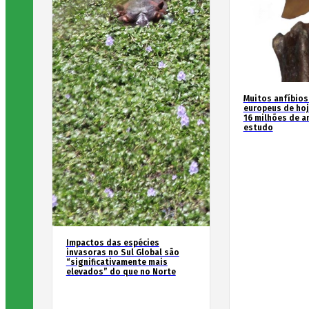
Muitos anfíbios
europeus de hoj
16 milhões de an
estudo
Impactos das espécies
invasoras no Sul Global são
“significativamente mais
elevados” do que no Norte