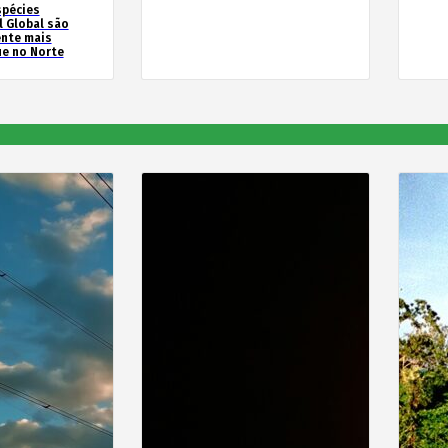
spécies
l Global são
ente mais
e no Norte