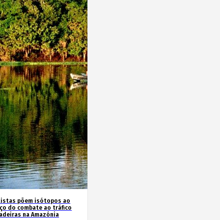
tistas põem isótopos ao
iço do combate ao tráfico
adeiras na Amazónia