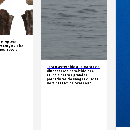
 e répteis
e surgiram há
os, revela
Terá o asteroide que matou os
dinossauros permitido que
atuns e outros grandes
predadores de sangue quente
dominassem os oceanos?