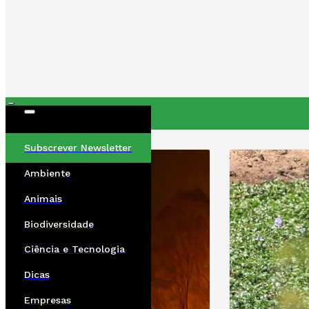
ÚLTIMAS
Subscrever Newsletter
Ambiente
Animais
Biodiversidade
Ciência e Tecnologia
Dicas
Empresas