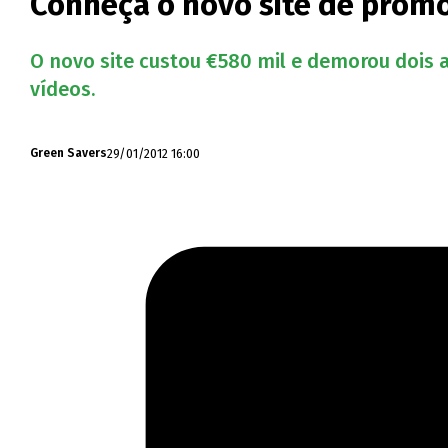
Conheça o novo site de prom
O novo site custou €580 mil e demorou dois an
vídeos.
29/01/2012 16:00
Green Savers