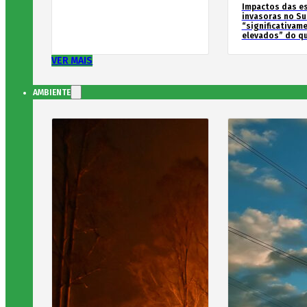
Impactos das e
invasoras no Su
“significativam
elevados” do qu
VER MAIS
AMBIENTE