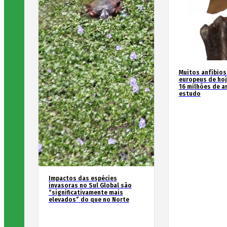
Muitos anfíbios
europeus de hoj
16 milhões de an
estudo
Impactos das espécies
invasoras no Sul Global são
“significativamente mais
elevados” do que no Norte