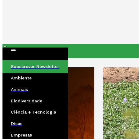
ÚLTIMAS
Subscrever Newsletter
Ambiente
Animais
Biodiversidade
Ciência e Tecnologia
Dicas
Empresas