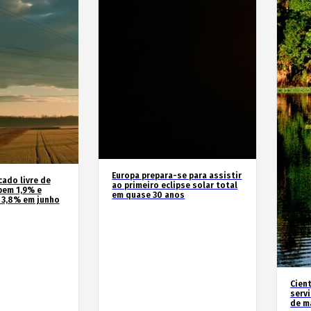
Europa prepara-se para assistir
cado livre de
ao primeiro eclipse solar total
bem 1,9% e
em quase 30 anos
 3,8% em junho
Cien
serv
de m