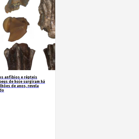
os anfíbios e répteis
peus de hoje surgiram há
ilhões de anos, revela
do