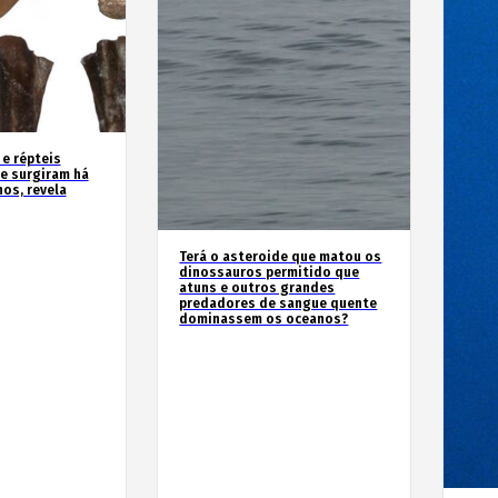
 e répteis
e surgiram há
os, revela
Terá o asteroide que matou os
dinossauros permitido que
atuns e outros grandes
predadores de sangue quente
dominassem os oceanos?