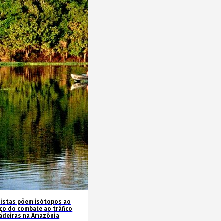
tistas põem isótopos ao
iço do combate ao tráfico
adeiras na Amazónia