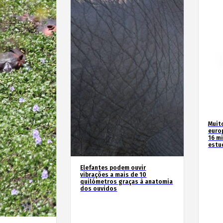
Muit
euro
16 m
estu
Elefantes podem ouvir
vibrações a mais de 10
quilómetros graças à anatomia
dos ouvidos