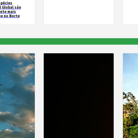
spécies
l Global são
ente mais
e no Norte