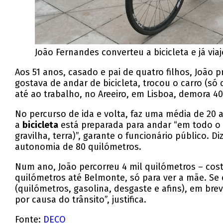
João Fernandes converteu a bicicleta e já vi
Aos 51 anos, casado e pai de quatro filhos, João p
gostava de andar de bicicleta, trocou o carro (s
até ao trabalho, no Areeiro, em Lisboa, demora 4
No percurso de ida e volta, faz uma média de 20 
a
bicicleta
está preparada para andar “em todo o 
gravilha, terra)”, garante o funcionário público. D
autonomia de 80 quilómetros.
Num ano, João percorreu 4 mil quilómetros – cos
quilómetros até Belmonte, só para ver a mãe. Se
(quilómetros, gasolina, desgaste e afins), em br
por causa do trânsito”, justifica.
Fonte:
DECO