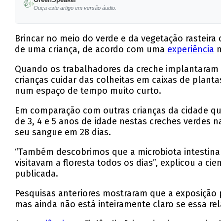
Ouça este artigo em versão áudio.
Brincar no meio do verde e da vegetação rasteira
de uma criança, de acordo com uma
experiência
n
Quando os trabalhadores da creche implantaram um
crianças cuidar das colheitas em caixas de plant
num espaço de tempo muito curto.
Em comparação com outras crianças da cidade que
de 3, 4 e 5 anos de idade nestas creches verdes
seu sangue em 28 dias.
“Também descobrimos que a microbiota intestinal 
visitavam a floresta todos os dias”, explicou a c
publicada.
Pesquisas anteriores mostraram que a exposição 
mas ainda não está inteiramente claro se essa re