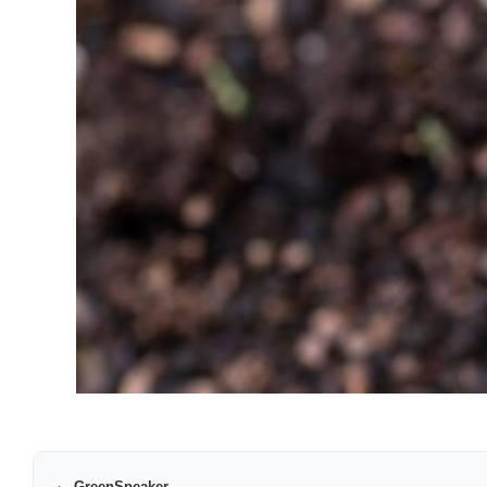
GreenSpeaker