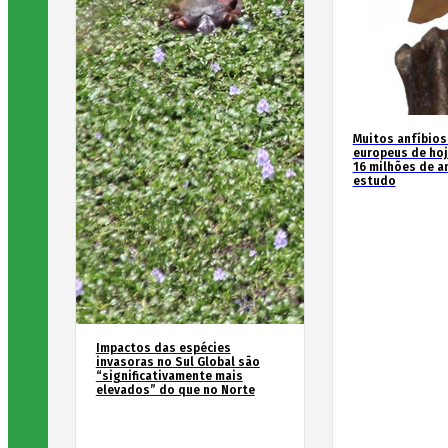
Muitos anfíbios
europeus de hoj
16 milhões de an
estudo
Impactos das espécies
invasoras no Sul Global são
“significativamente mais
elevados” do que no Norte