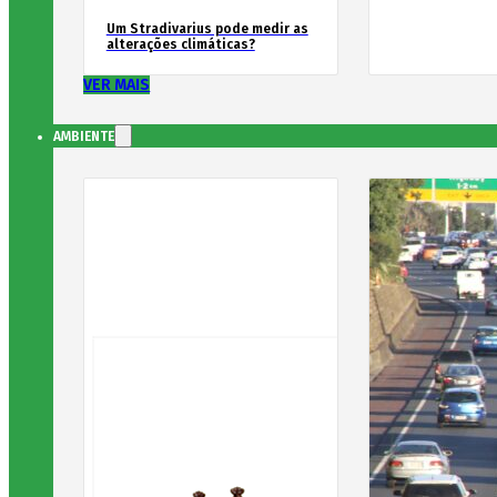
Um Stradivarius pode medir as
alterações climáticas?
VER MAIS
AMBIENTE