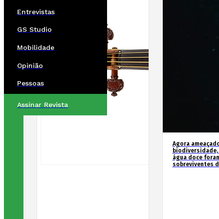
Entrevistas
GS Studio
Mobilidade
Opinião
Pessoas
Assinar Revista
Agora ameaçados
biodiversidade,
água doce fora
sobreviventes d