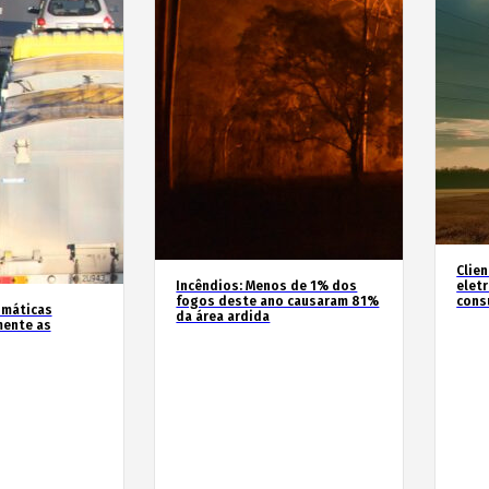
Clie
Incêndios: Menos de 1% dos
elet
fogos deste ano causaram 81%
cons
imáticas
da área ardida
mente as