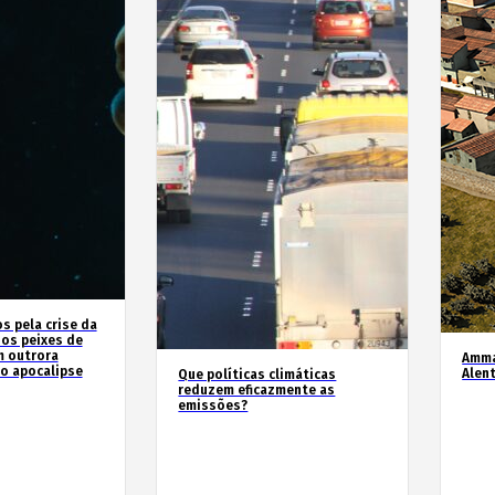
 pela crise da
 os peixes de
m outrora
Amma
o apocalipse
Alen
Que políticas climáticas
reduzem eficazmente as
emissões?