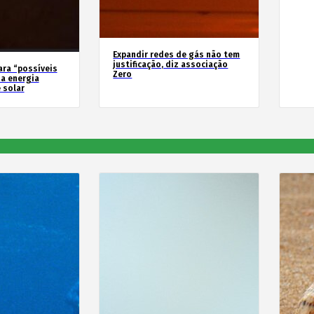
Expandir redes de gás não tem
justificação, diz associação
ara “possíveis
Zero
a energia
 solar