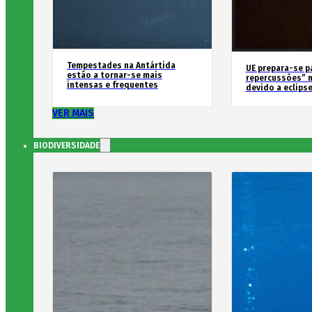
Tempestades na Antártida
UE prepara-se p
estão a tornar-se mais
repercussões” n
intensas e frequentes
devido a eclipse
VER MAIS
BIODIVERSIDADE