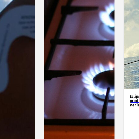
Eclip
prod
Penín