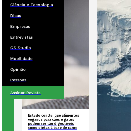
Ciência e Tecnologia
Dicas
Empresas
Entrevistas
GS Studio
Mobilidade
Opinião
Pessoas
Assinar Revista
Estudo conclui que alimentos
veganos para cães e gatos
podem ser tão digestíveis
como dietas à base de carne