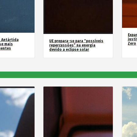
Expa
justi
 Antártida
UE prepara-se para “possíveis
Zero
se mais
repercussões” na energia
uentes
devido a eclipse solar