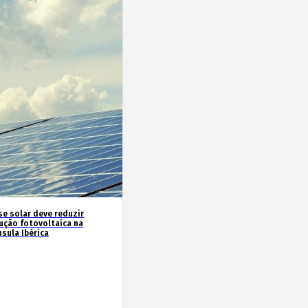
se solar deve reduzir
ução fotovoltaica na
sula Ibérica