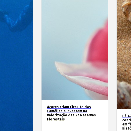
Açores criam Circuito das
Camélias e investem na
valorização das 27 Reservas
Há 4
Florestais
conc
em “
hist