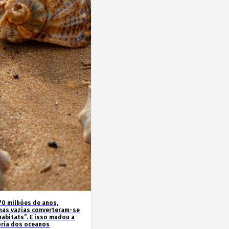
70 milhões de anos,
has vazias converteram-se
habitats”. E isso mudou a
ória dos oceanos