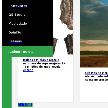
Entrevistas
GS Studio
Mobilidade
Opinião
Pessoas
Assinar Revista
Muitos anfíbios e répteis
europeus de hoje surgiram há
16 milhões de anos, revela
estudo
Clientes no mer
eletricidade so
consumo cresce
VER MAIS