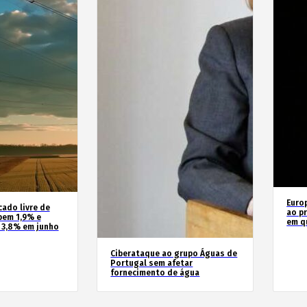
Euro
cado livre de
ao pr
bem 1,9% e
em q
 3,8% em junho
Ciberataque ao grupo Águas de
Portugal sem afetar
fornecimento de água