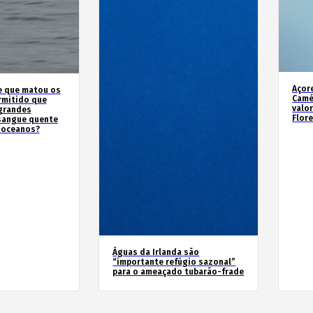
Açor
e que matou os
Camé
rmitido que
valo
 grandes
Flor
sangue quente
 oceanos?
Águas da Irlanda são
“importante refúgio sazonal”
para o ameaçado tubarão-frade