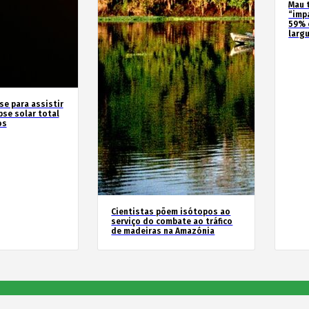
Mau 
“imp
59% 
larg
se para assistir
pse solar total
os
Cientistas põem isótopos ao
serviço do combate ao tráfico
de madeiras na Amazónia