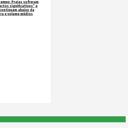
tempo: Praias sofreram
actos significativos” e
continuam abaixo da
ura e volume médios