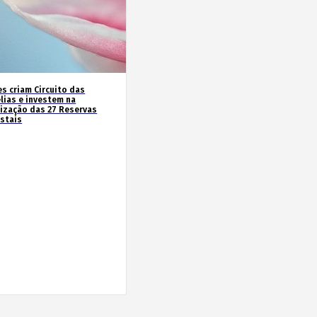
es criam Circuito das
lias e investem na
rização das 27 Reservas
estais