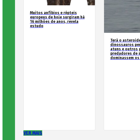
Muitos anfíbios e répteis
europeus de hoje surgiram há
16 milhões de anos, revela
estudo
Terá o asteroid
dinossauros pe
atuns e outros
predadores de 
dominassem os
VER MAIS