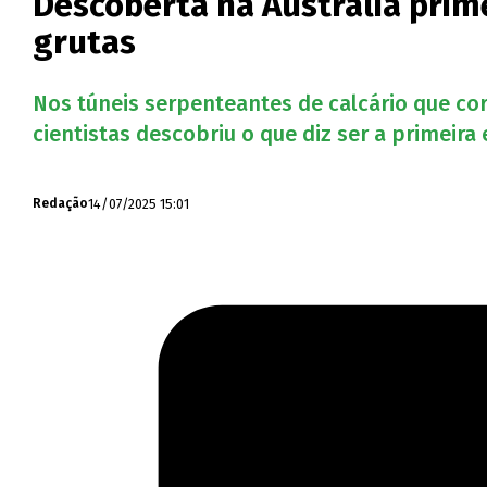
Descoberta na Austrália prim
grutas
Nos túneis serpenteantes de calcário que cor
cientistas descobriu o que diz ser a primei
14/07/2025 15:01
Redação