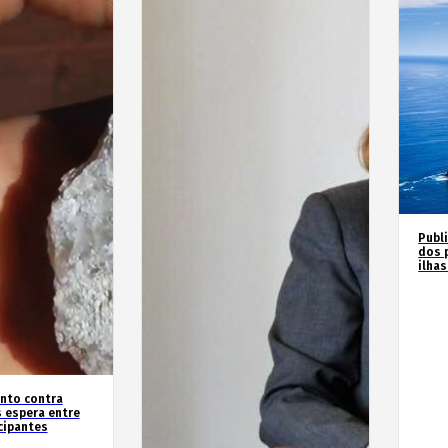
Publ
dos 
ilha
nto contra
 espera entre
cipantes