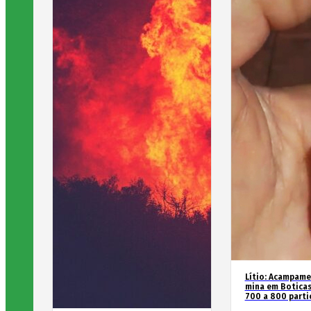
Lítio: Acampame
mina em Boticas
700 a 800 parti