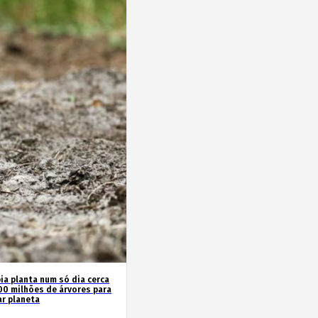
ia planta num só dia cerca
00 milhões de árvores para
ar planeta