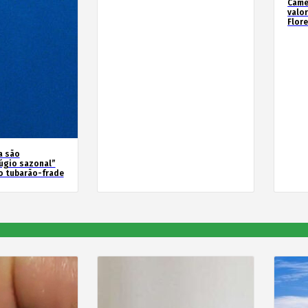
Camé
valo
Flor
a são
úgio sazonal”
o tubarão-frade