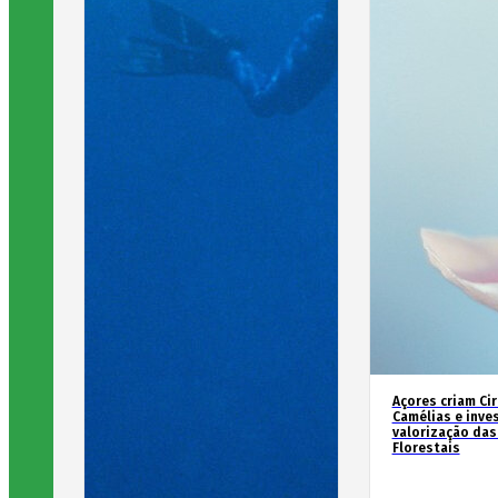
Açores criam Ci
Camélias e inve
valorização das
Florestais