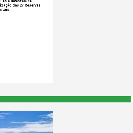
lias e investem na
rização das 27 Reservas
estais