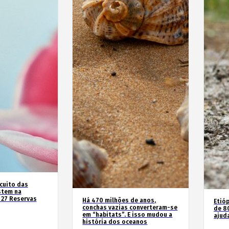
rcuito das
stem na
 27 Reservas
Há 470 milhões de anos,
Etióp
conchas vazias converteram-se
de 8
em “habitats”. E isso mudou a
ajud
história dos oceanos