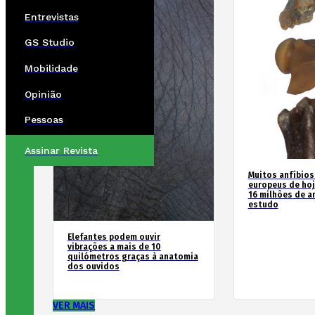
Entrevistas
GS Studio
Mobilidade
Opinião
Pessoas
Assinar Revista
Muitos anfíbios
europeus de hoj
16 milhões de an
estudo
Elefantes podem ouvir
vibrações a mais de 10
quilómetros graças à anatomia
dos ouvidos
VER MAIS