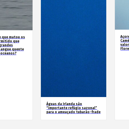
Açor
e que matou os
Camé
rmitido que
valo
 grandes
Flor
sangue quente
 oceanos?
Águas da Irlanda são
“importante refúgio sazonal”
para o ameaçado tubarão-frade