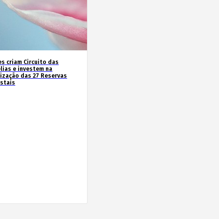
es criam Circuito das
lias e investem na
rização das 27 Reservas
estais