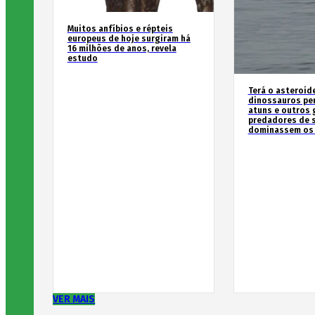
Muitos anfíbios e répteis
europeus de hoje surgiram há
16 milhões de anos, revela
estudo
Terá o asteroid
dinossauros pe
atuns e outros
predadores de 
dominassem os
VER MAIS