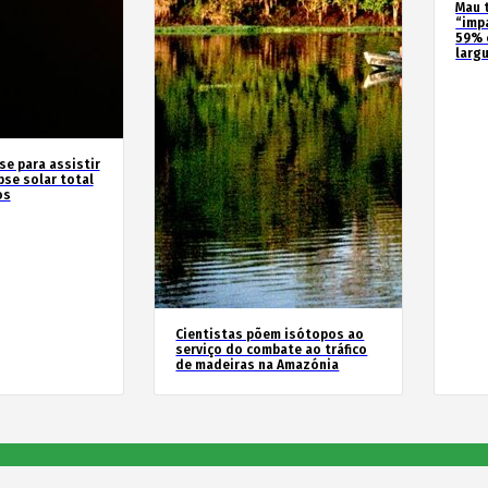
Mau 
“imp
59% 
larg
se para assistir
pse solar total
os
Cientistas põem isótopos ao
serviço do combate ao tráfico
de madeiras na Amazónia