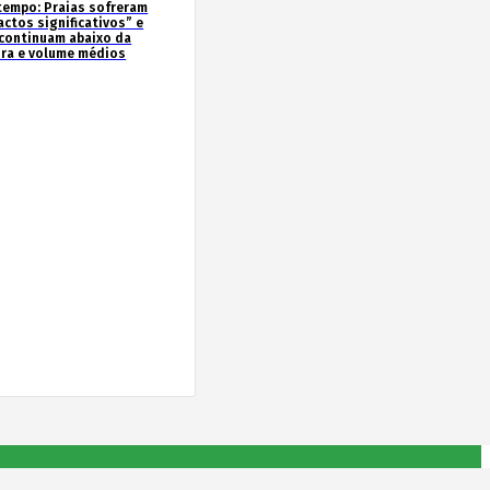
tempo: Praias sofreram
actos significativos” e
continuam abaixo da
ura e volume médios