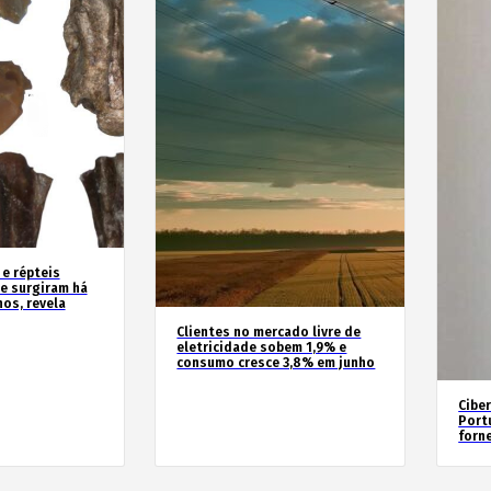
 e répteis
e surgiram há
os, revela
Clientes no mercado livre de
eletricidade sobem 1,9% e
consumo cresce 3,8% em junho
Cibe
Port
forn