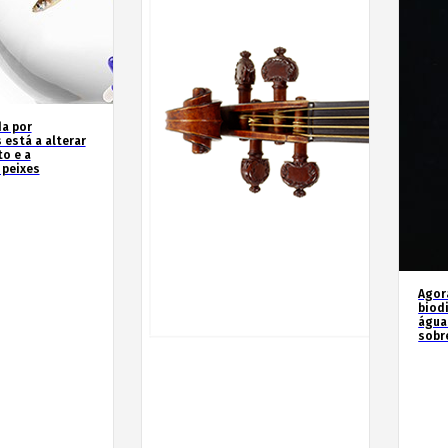
a por
 está a alterar
o e a
 peixes
Agor
biod
água
sobr