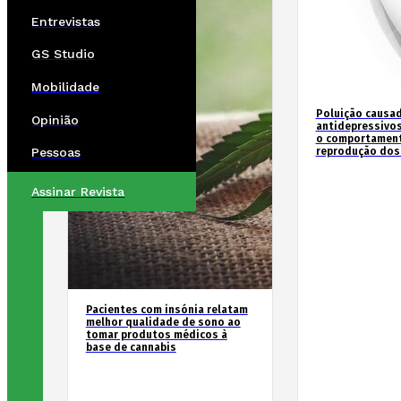
Entrevistas
GS Studio
Mobilidade
Poluição causad
Opinião
antidepressivos
o comportament
reprodução dos
Pessoas
Assinar Revista
Pacientes com insónia relatam
melhor qualidade de sono ao
tomar produtos médicos à
base de cannabis