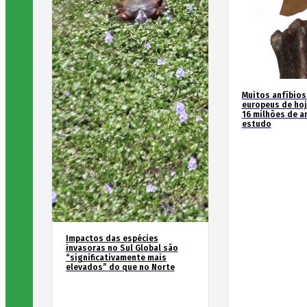
Muitos anfíbios
europeus de hoj
16 milhões de an
estudo
Impactos das espécies
invasoras no Sul Global são
“significativamente mais
elevados” do que no Norte