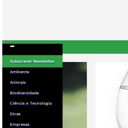
ÚLTIMAS
Subscrever Newsletter
Ambiente
Animais
Biodiversidade
Ciência e Tecnologia
Dicas
Empresas