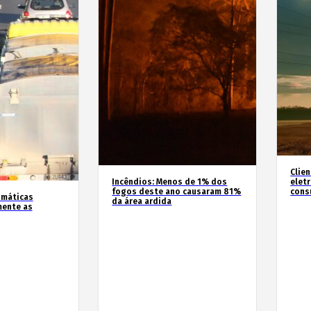
Clie
Incêndios: Menos de 1% dos
elet
fogos deste ano causaram 81%
cons
imáticas
da área ardida
mente as