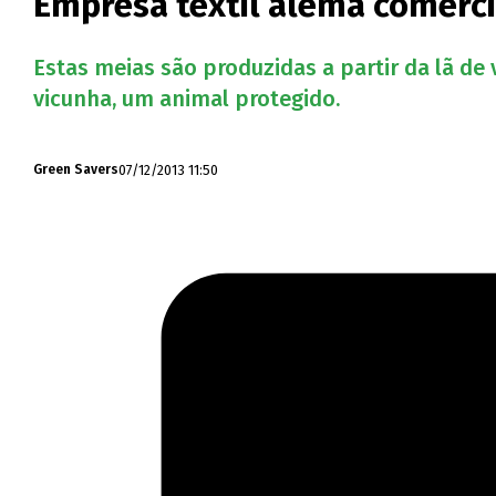
Empresa têxtil alemã comerci
Estas meias são produzidas a partir da lã de 
vicunha, um animal protegido.
07/12/2013 11:50
Green Savers