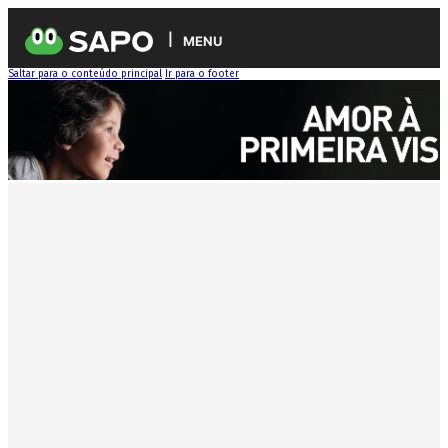
MENU
Saltar para o conteúdo principal
Ir para o footer