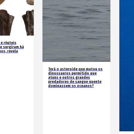
 e répteis
e surgiram há
os, revela
Terá o asteroide que matou os
dinossauros permitido que
atuns e outros grandes
predadores de sangue quente
dominassem os oceanos?