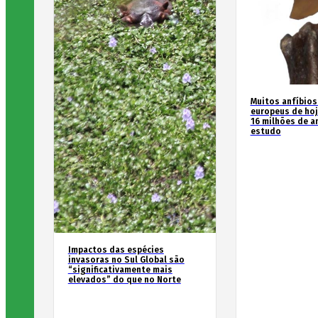
Muitos anfíbios
europeus de hoj
16 milhões de an
estudo
Impactos das espécies
invasoras no Sul Global são
“significativamente mais
elevados” do que no Norte