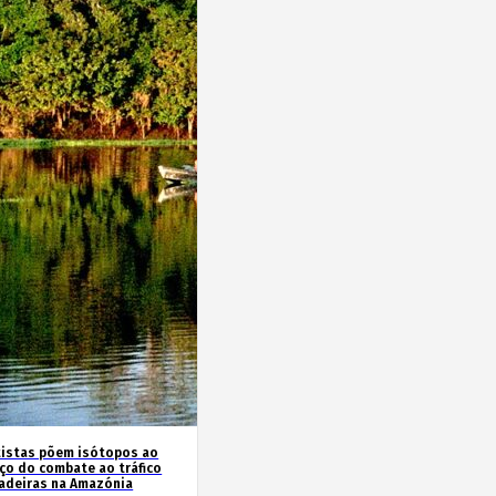
tistas põem isótopos ao
iço do combate ao tráfico
adeiras na Amazónia