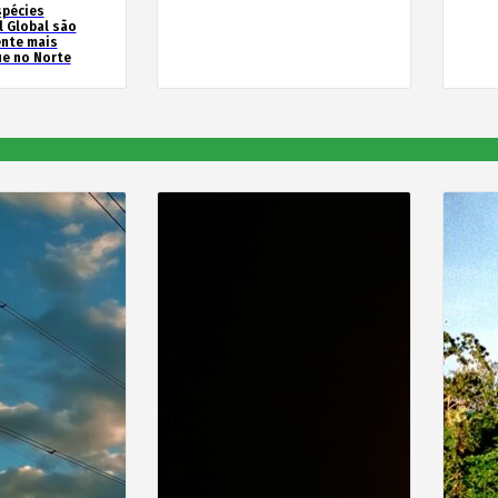
spécies
l Global são
ente mais
e no Norte