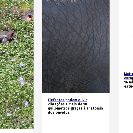
Muit
euro
16 m
estu
Elefantes podem ouvir
vibrações a mais de 10
quilómetros graças à anatomia
dos ouvidos