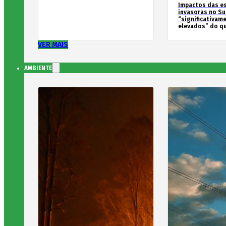
Impactos das e
invasoras no Su
“significativam
elevados” do qu
VER MAIS
AMBIENTE