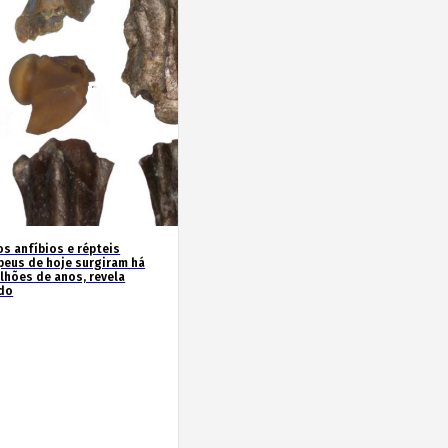
os anfíbios e répteis
peus de hoje surgiram há
ilhões de anos, revela
do