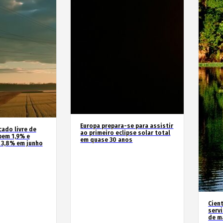
Europa prepara-se para assistir
cado livre de
ao primeiro eclipse solar total
bem 1,9% e
em quase 30 anos
 3,8% em junho
Cien
serv
de m