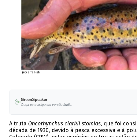
@Sierra Fish
GreenSpeaker
Ouça este artigo em versão áudio.
A truta
Oncorhynchus clarkii stomias
, que foi con
década de 1930, devido à pesca excessiva e à po