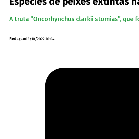
Espécies de peixes extintas h
A truta “Oncorhynchus clarkii stomias”, que f
03/10/2022 10:04
Redação