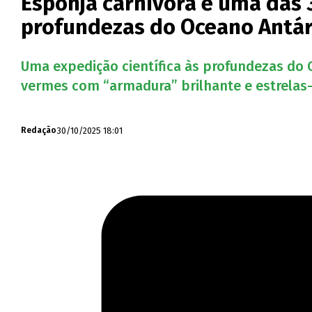
Esponja carnívora é uma das 
profundezas do Oceano Antár
Uma expedição científica às profundezas do O
vermes com “armadura” brilhante e estrelas
30/10/2025 18:01
Redação