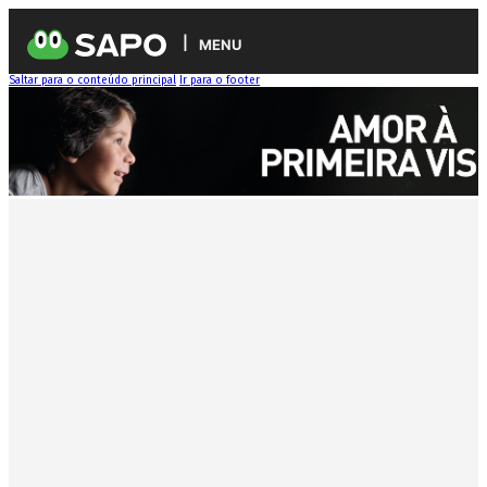
MENU
Saltar para o conteúdo principal
Ir para o footer