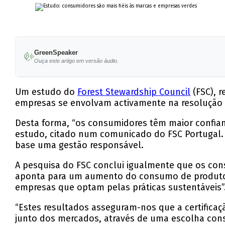
GreenSpeaker
Ouça este artigo em versão áudio.
Um estudo do
Forest Stewardship Council
(FSC), 
empresas se envolvam activamente na resolução d
Desta forma, “os consumidores têm maior confian
estudo, citado num comunicado do FSC Portugal.
base uma gestão responsável.
A pesquisa do FSC conclui igualmente que os cons
aponta para um aumento do consumo de produtos
empresas que optam pelas práticas sustentáveis”
“Estes resultados asseguram-nos que a certificaçã
junto dos mercados, através de uma escolha cons