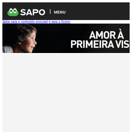
MENU
Saltar para o conteúdo principal
Ir para o footer