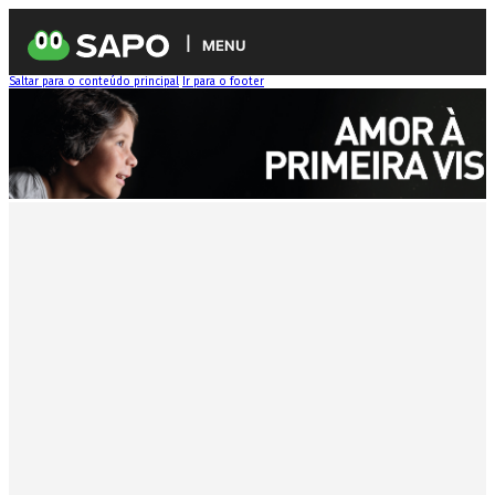
MENU
Saltar para o conteúdo principal
Ir para o footer