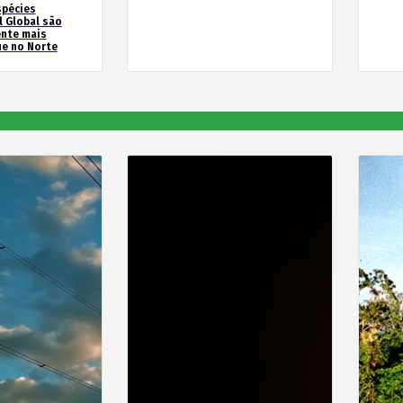
spécies
l Global são
ente mais
e no Norte