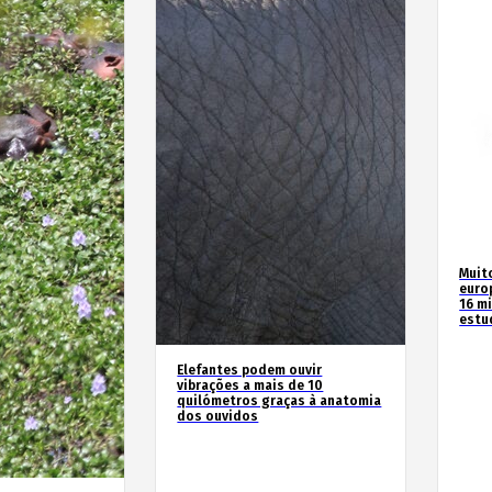
Muit
euro
16 m
estu
Elefantes podem ouvir
vibrações a mais de 10
quilómetros graças à anatomia
dos ouvidos