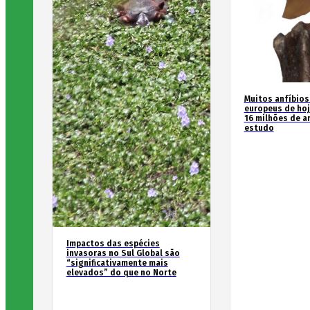
Muitos anfíbios
europeus de hoj
16 milhões de an
estudo
Impactos das espécies
invasoras no Sul Global são
“significativamente mais
elevados” do que no Norte