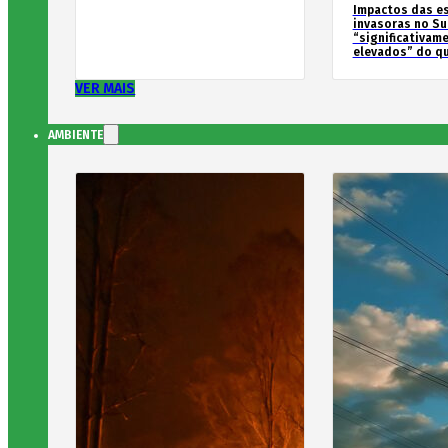
Impactos das e
invasoras no Su
“significativam
elevados” do qu
VER MAIS
AMBIENTE