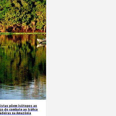
tistas põem isótopos ao
iço do combate ao tráfico
adeiras na Amazónia