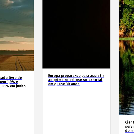
Europa prepara-se para assistir
cado livre de
ao primeiro eclipse solar total
bem 1,9% e
em quase 30 anos
 3,8% em junho
Cien
serv
de m