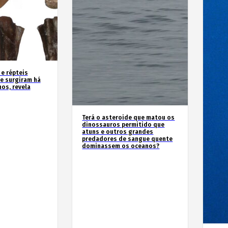
 e répteis
e surgiram há
os, revela
Terá o asteroide que matou os
dinossauros permitido que
atuns e outros grandes
predadores de sangue quente
dominassem os oceanos?