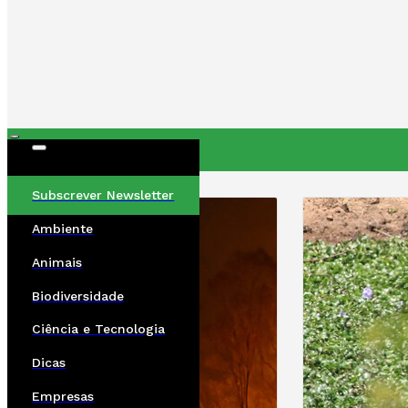
ÚLTIMAS
Subscrever Newsletter
Ambiente
Animais
Biodiversidade
Ciência e Tecnologia
Dicas
Empresas