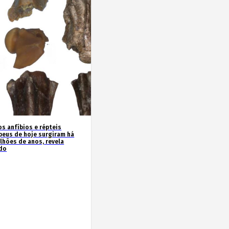
os anfíbios e répteis
peus de hoje surgiram há
ilhões de anos, revela
do