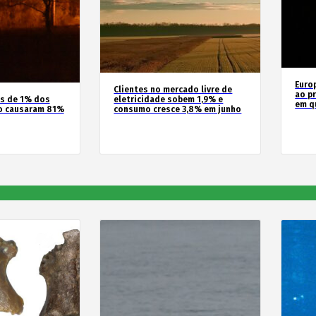
Euro
Clientes no mercado livre de
ao pr
os de 1% dos
eletricidade sobem 1,9% e
em q
o causaram 81%
consumo cresce 3,8% em junho