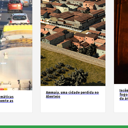
Incê
Ammaia, uma cidade perdida no
fogo
Alentejo
imáticas
da á
mente as