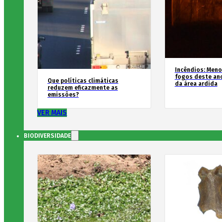
Incêndios: Men
fogos deste an
Que políticas climáticas
da área ardida
reduzem eficazmente as
emissões?
VER MAIS
BIODIVERSIDADE