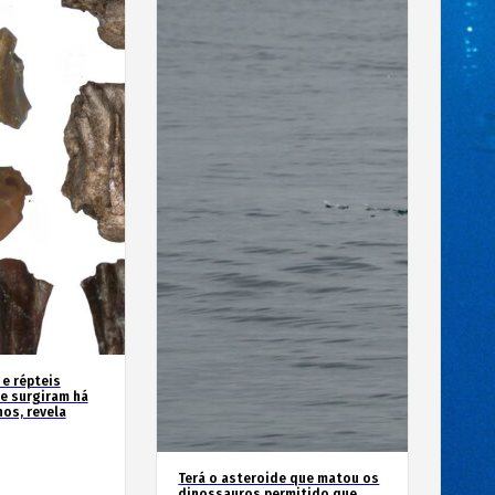
 e répteis
e surgiram há
os, revela
Terá o asteroide que matou os
dinossauros permitido que