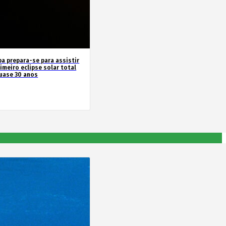
pa prepara-se para assistir
imeiro eclipse solar total
uase 30 anos