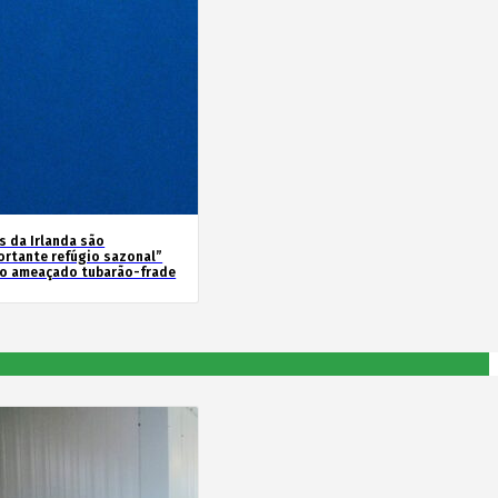
s da Irlanda são
ortante refúgio sazonal”
 o ameaçado tubarão-frade