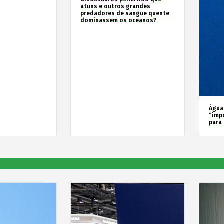
atuns e outros grandes
predadores de sangue quente
dominassem os oceanos?
Água
“imp
para