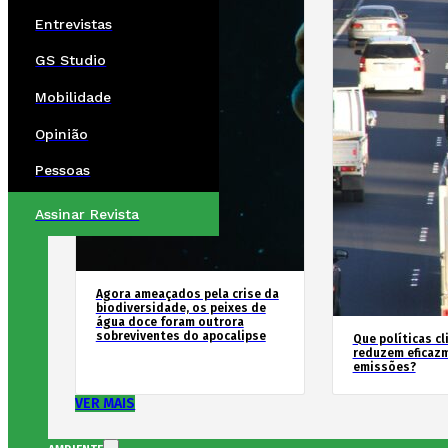
Entrevistas
GS Studio
Mobilidade
Opinião
Pessoas
Assinar Revista
Agora ameaçados pela crise da
biodiversidade, os peixes de
água doce foram outrora
sobreviventes do apocalipse
Que políticas cl
reduzem eficaz
emissões?
VER MAIS