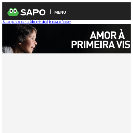
MENU
Saltar para o conteúdo principal
Ir para o footer