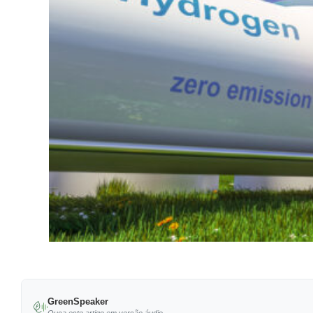
GreenSpeaker