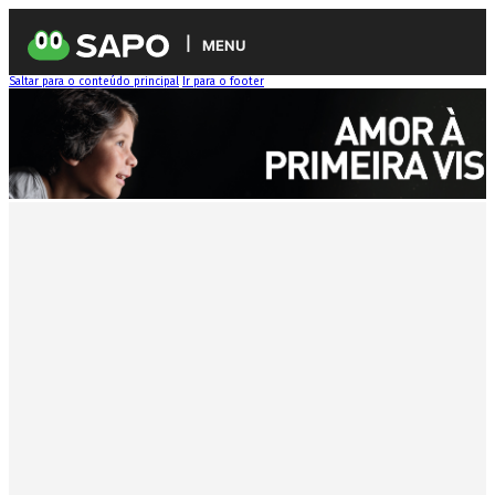
MENU
Saltar para o conteúdo principal
Ir para o footer