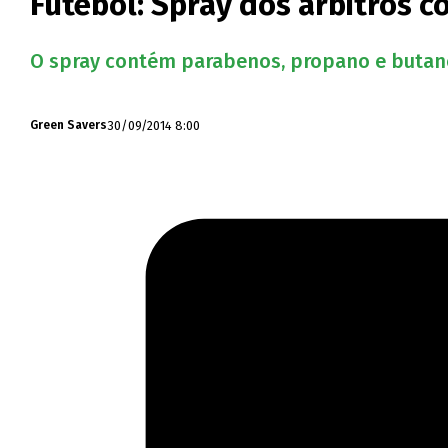
Futebol: Spray dos árbitros 
O spray contém parabenos, propano e butano
30/09/2014 8:00
Green Savers