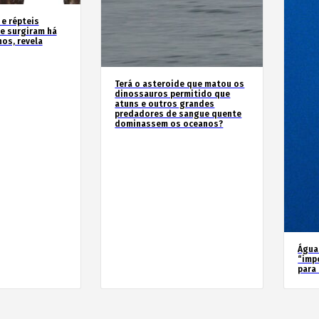
 e répteis
e surgiram há
os, revela
Terá o asteroide que matou os
dinossauros permitido que
atuns e outros grandes
predadores de sangue quente
dominassem os oceanos?
Água
“imp
para