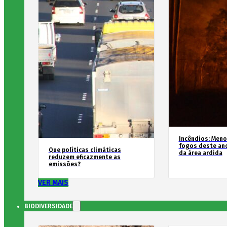
Incêndios: Men
fogos deste an
Que políticas climáticas
da área ardida
reduzem eficazmente as
emissões?
VER MAIS
BIODIVERSIDADE