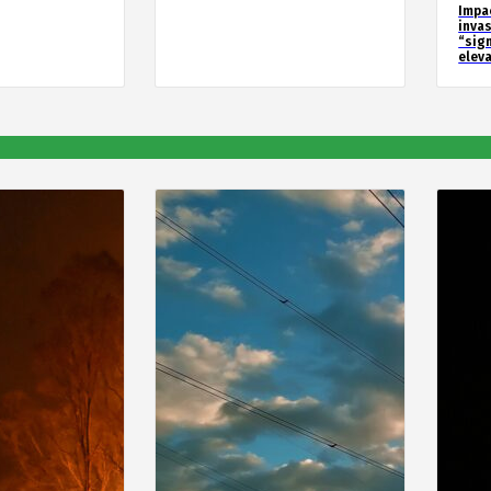
Impa
inva
“sig
elev