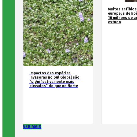
Muitos anfíbios
europeus de hoj
16 milhões de an
estudo
Impactos das espécies
invasoras no Sul Global são
“significativamente mais
elevados” do que no Norte
VER MAIS