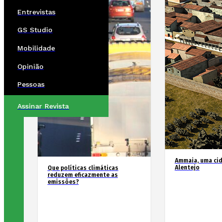
Entrevistas
GS Studio
Mobilidade
Opinião
Pessoas
Assinar Revista
Ammaia, uma ci
Alentejo
Que políticas climáticas
reduzem eficazmente as
emissões?