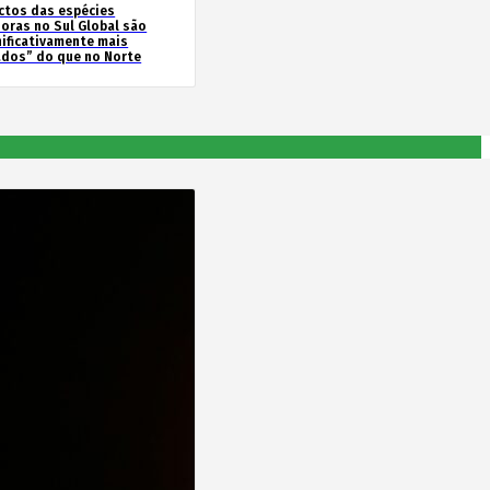
ctos das espécies
soras no Sul Global são
nificativamente mais
ados” do que no Norte