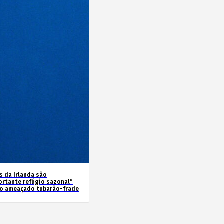
s da Irlanda são
ortante refúgio sazonal”
 o ameaçado tubarão-frade