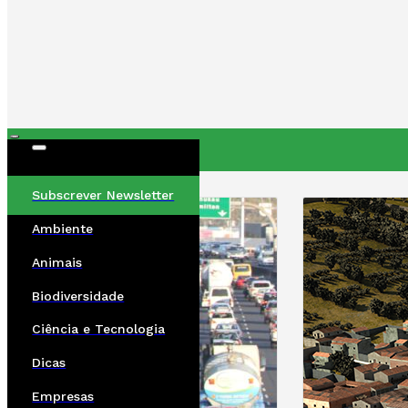
ÚLTIMAS
Subscrever Newsletter
Ambiente
Animais
Biodiversidade
Ciência e Tecnologia
Dicas
Empresas