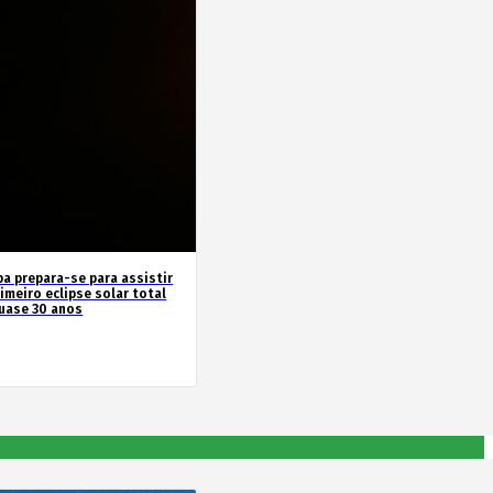
pa prepara-se para assistir
imeiro eclipse solar total
uase 30 anos