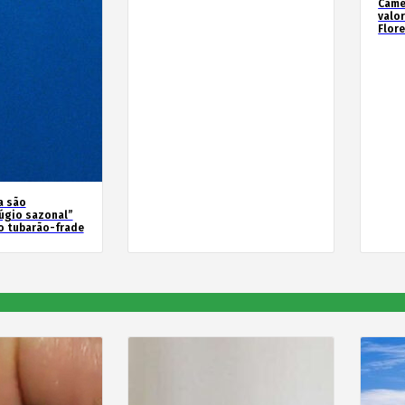
Camé
valo
Flor
a são
úgio sazonal”
o tubarão-frade