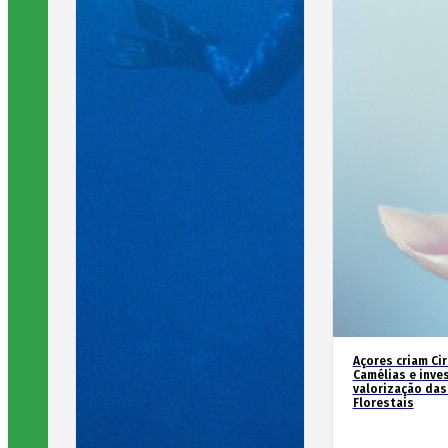
Açores criam Ci
Camélias e inve
valorização das
Florestais