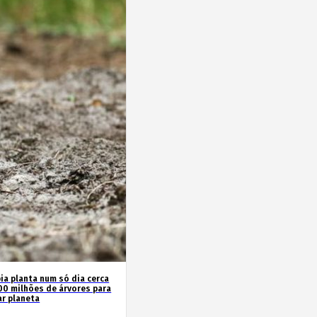
ia planta num só dia cerca
00 milhões de árvores para
ar planeta