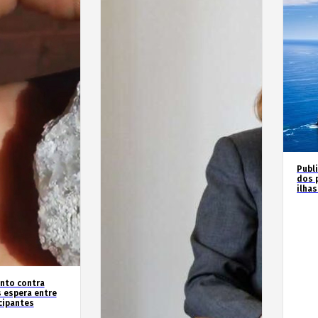
Publ
dos 
ilha
nto contra
 espera entre
cipantes