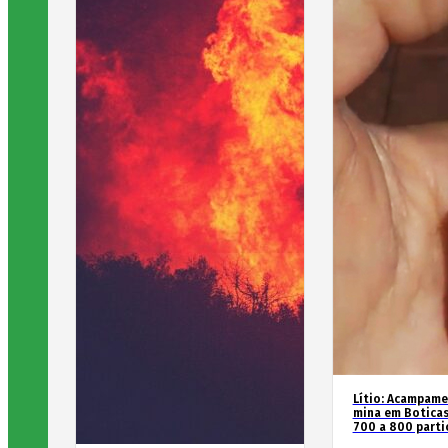
Lítio: Acampame
mina em Boticas
700 a 800 parti