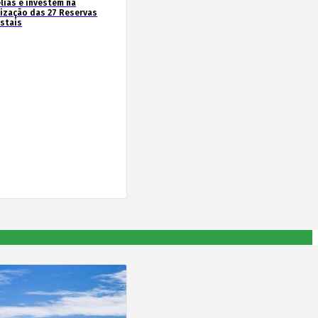
lias e investem na
rização das 27 Reservas
estais