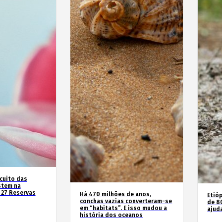
rcuito das
stem na
 27 Reservas
Há 470 milhões de anos,
Etióp
conchas vazias converteram-se
de 8
em “habitats”. E isso mudou a
ajud
história dos oceanos