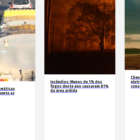
Clie
Incêndios: Menos de 1% dos
elet
fogos deste ano causaram 81%
cons
imáticas
da área ardida
mente as