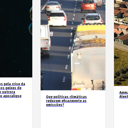
 pela crise da
 os peixes de
m outrora
Amma
o apocalipse
Alen
Que políticas climáticas
reduzem eficazmente as
emissões?