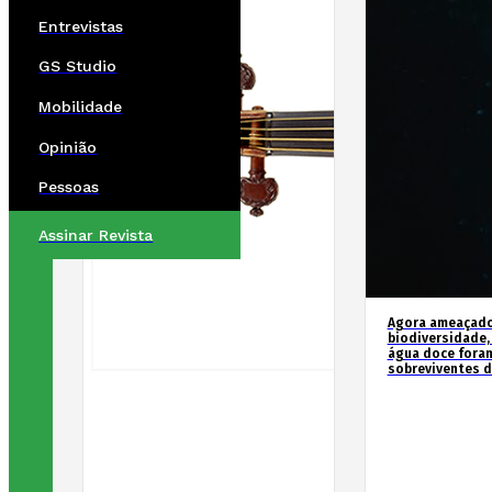
Entrevistas
GS Studio
Mobilidade
Opinião
Pessoas
Assinar Revista
Agora ameaçados
biodiversidade,
água doce fora
sobreviventes d