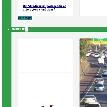
Um Stradivarius pode medir as
alterações climáticas?
VER MAIS
AMBIENTE