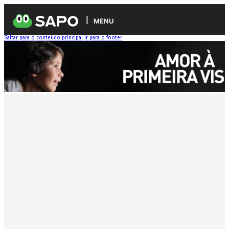
MENU
Saltar para o conteúdo principal
Ir para o footer