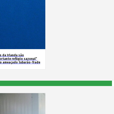
s da Irlanda são
ortante refúgio sazonal”
 o ameaçado tubarão-frade