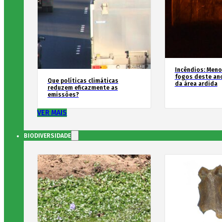
Incêndios: Men
fogos deste an
Que políticas climáticas
da área ardida
reduzem eficazmente as
emissões?
VER MAIS
BIODIVERSIDADE