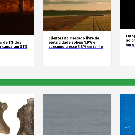
Euro
Clientes no mercado livre de
ao pr
os de 1% dos
eletricidade sobem 1,9% e
em q
o causaram 81%
consumo cresce 3,8% em junho