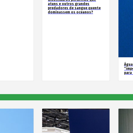
atuns e outros grandes
predadores de sangue quente
dominassem os oceanos?
Água
“imp
para