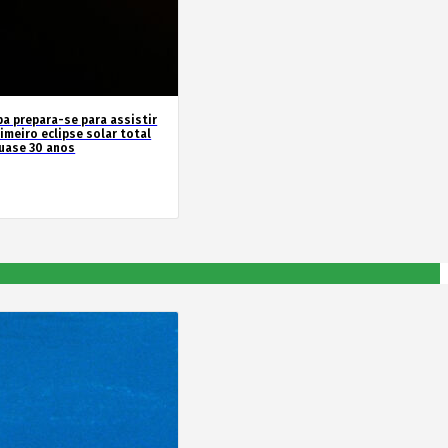
pa prepara-se para assistir
imeiro eclipse solar total
uase 30 anos