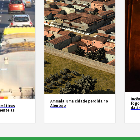
Incê
Ammaia, uma cidade perdida no
fogo
Alentejo
imáticas
da á
mente as