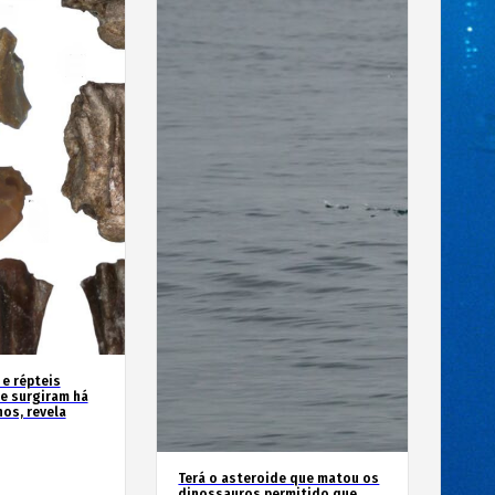
 e répteis
e surgiram há
os, revela
Terá o asteroide que matou os
dinossauros permitido que