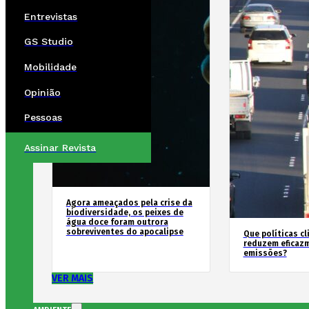
Entrevistas
GS Studio
Mobilidade
Opinião
Pessoas
Assinar Revista
Agora ameaçados pela crise da
biodiversidade, os peixes de
água doce foram outrora
sobreviventes do apocalipse
Que políticas cl
reduzem eficaz
emissões?
VER MAIS