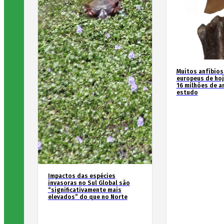
Muitos anfíbios
europeus de hoj
16 milhões de an
estudo
Impactos das espécies
invasoras no Sul Global são
“significativamente mais
elevados” do que no Norte