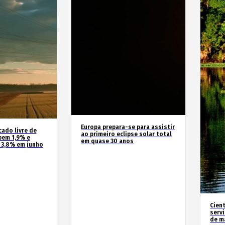
Europa prepara-se para assistir
cado livre de
ao primeiro eclipse solar total
bem 1,9% e
em quase 30 anos
 3,8% em junho
Cien
serv
de m