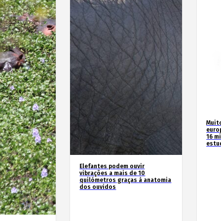
Muit
euro
16 m
estu
Elefantes podem ouvir
vibrações a mais de 10
quilómetros graças à anatomia
dos ouvidos