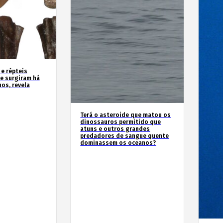
 e répteis
e surgiram há
os, revela
Terá o asteroide que matou os
dinossauros permitido que
atuns e outros grandes
predadores de sangue quente
dominassem os oceanos?