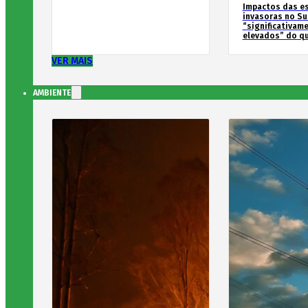
Impactos das e
invasoras no Su
“significativam
elevados” do qu
VER MAIS
AMBIENTE