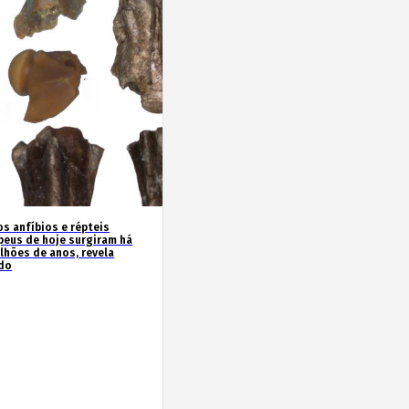
os anfíbios e répteis
peus de hoje surgiram há
ilhões de anos, revela
do