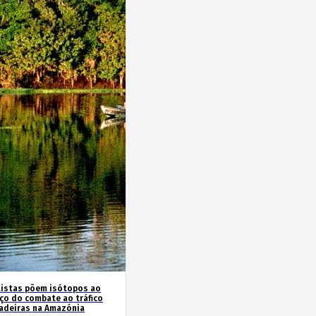
tistas põem isótopos ao
iço do combate ao tráfico
adeiras na Amazónia