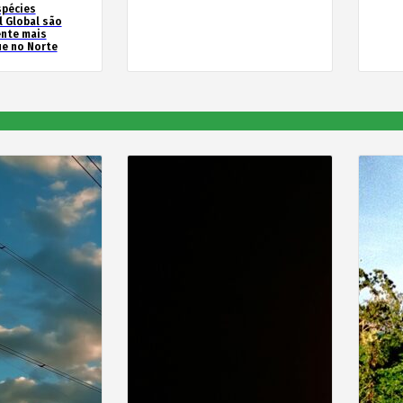
spécies
l Global são
ente mais
e no Norte