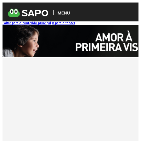
MENU
Saltar para o conteúdo principal
Ir para o footer