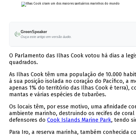
GreenSpeaker
Ouça este artigo em versão áudio.
O Parlamento das Ilhas Cook votou há dias a leg
quadrados.
As Ilhas Cook têm uma população de 10.000 habit
à sua posição isolada no coração do Pacífico, a m
apenas 1% do território das Ilhas Cook é terra), 
mantas e várias espécies de tubarões.
Os locais têm, por esse motivo, uma afinidade c
ambiente marinho, destruindo os recifes de coral 
defensores do
Cook Islands Marine Park
, tendo s
Para Iro, a reserva marinha, também conhecida c