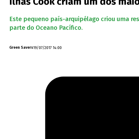
Ilhas Cook criam um dos mai
Este pequeno país-arquipélago criou uma res
parte do Oceano Pacífico.
19/07/2017 14:00
Green Savers