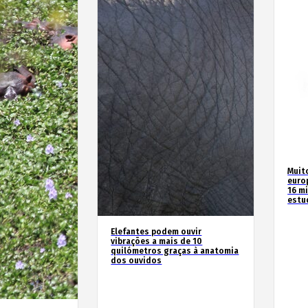
Muit
euro
16 m
estu
Elefantes podem ouvir
vibrações a mais de 10
quilómetros graças à anatomia
dos ouvidos