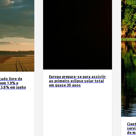
Europa prepara-se para assistir
cado livre de
ao primeiro eclipse solar total
bem 1,9% e
em quase 30 anos
 3,8% em junho
Cien
serv
de m