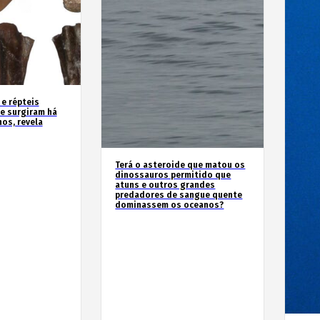
 e répteis
e surgiram há
os, revela
Terá o asteroide que matou os
dinossauros permitido que
atuns e outros grandes
predadores de sangue quente
dominassem os oceanos?