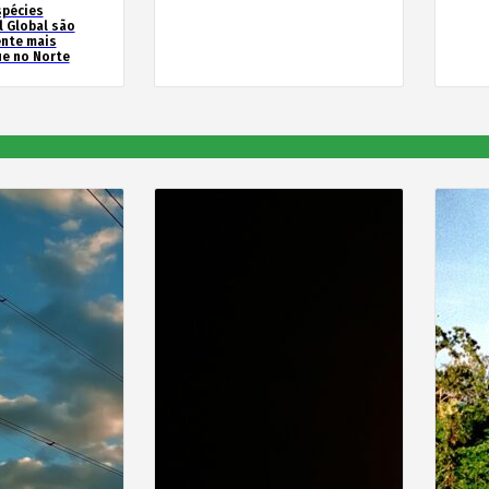
spécies
l Global são
ente mais
e no Norte