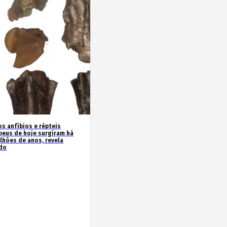
os anfíbios e répteis
peus de hoje surgiram há
ilhões de anos, revela
do