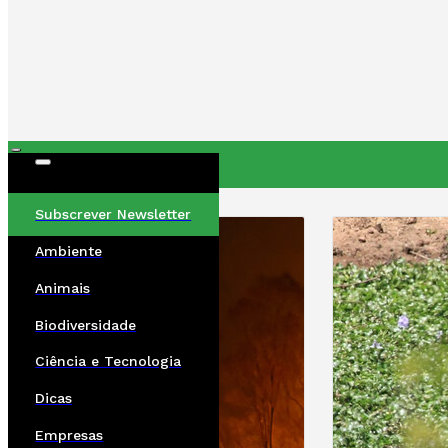
ÚLTIMAS
Subscrever Newsletter
Ambiente
Animais
Biodiversidade
Ciência e Tecnologia
Dicas
Empresas