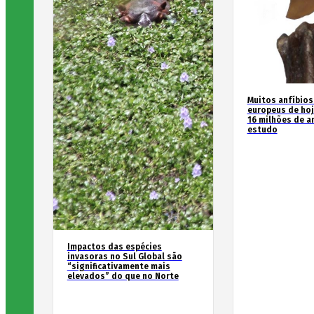
Muitos anfíbios
europeus de hoj
16 milhões de an
estudo
Impactos das espécies
invasoras no Sul Global são
“significativamente mais
elevados” do que no Norte