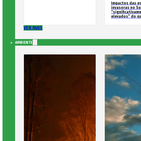
Impactos das e
invasoras no Su
“significativam
elevados” do qu
VER MAIS
AMBIENTE