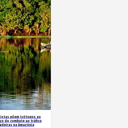
tistas põem isótopos ao
iço do combate ao tráfico
adeiras na Amazónia