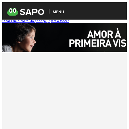
MENU
Saltar para o conteúdo principal
Ir para o footer