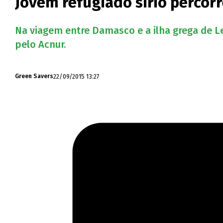
Jovem refugiado sírio percor
Na viagem entre Damasco e a ilha grega de Le
pelo Acnur.
22/09/2015 13:27
Green Savers