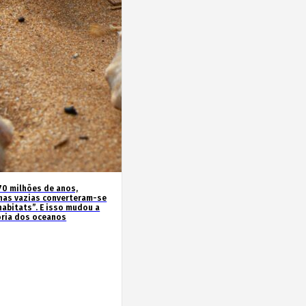
70 milhões de anos,
has vazias converteram-se
habitats”. E isso mudou a
ória dos oceanos