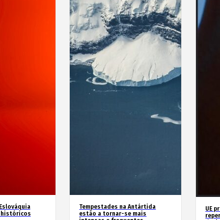
 Eslováquia
Tempestades na Antártida
UE p
históricos
estão a tornar-se mais
repe