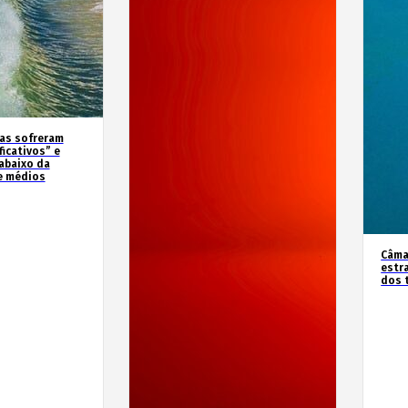
as sofreram
icativos” e
abaixo da
e médios
Câma
estr
dos 