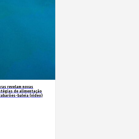
ras revelam novas
atégias de alimentação
tubarões-baleia (vídeo)