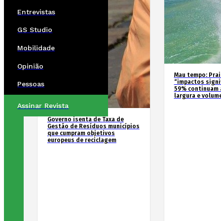
Entrevistas
GS Studio
Mobilidade
Opinião
Mau tempo: Prai
“impactos signif
Pessoas
59% continuam 
largura e volum
Assinar Revista
Governo isenta de Taxa de
Gestão de Resíduos municípios
que cumpram objetivos
europeus de reciclagem