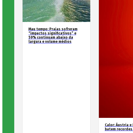
Mau tempo: Praias sofreram
“impactos significativos” e
59% continuam abaixo da
largura e volume médios
Calor: Áustria e
batem recordes 