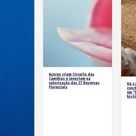
Açores criam Circuito das
Camélias e investem na
valorização das 27 Reservas
Há 4
Florestais
conc
em “
hist