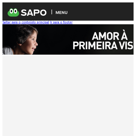
MENU
Saltar para o conteúdo principal
Ir para o footer