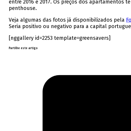
entre 2016 e 2017. Os preços dos apartamentos t
penthouse.
Veja algumas das fotos já disponibilizados pela
F
Seria positivo ou negativo para a capital portugu
[nggallery id=2253 template=greensavers]
Partilhe este artigo