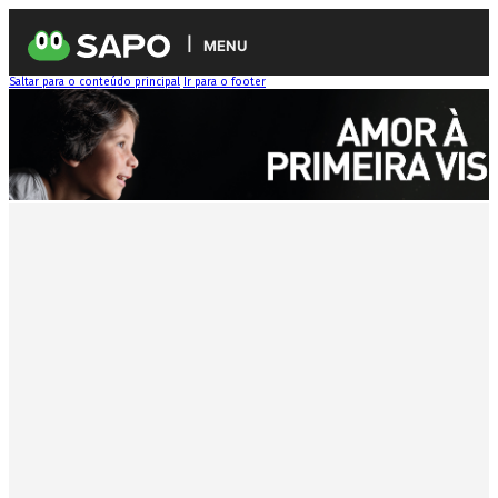
MENU
Saltar para o conteúdo principal
Ir para o footer