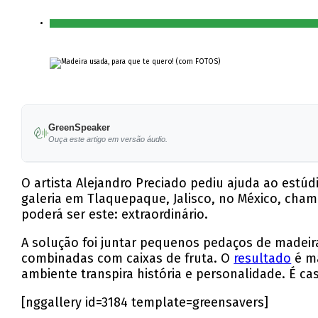
GreenSpeaker
Ouça este artigo em versão áudio.
O artista Alejandro Preciado pediu ajuda ao estú
galeria em Tlaquepaque, Jalisco, no México, cham
poderá ser este: extraordinário.
A solução foi juntar pequenos pedaços de madeira
combinadas com caixas de fruta. O
resultado
é ma
ambiente transpira história e personalidade. É cas
[nggallery id=3184 template=greensavers]