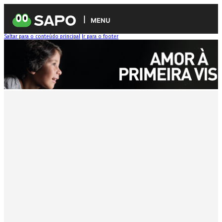
MENU
Saltar para o conteúdo principal
Ir para o footer