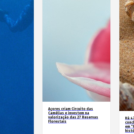
Açores criam Circuito das
Camélias e investem na
valorização das 27 Reservas
Há 4
Florestais
conc
em “
hist