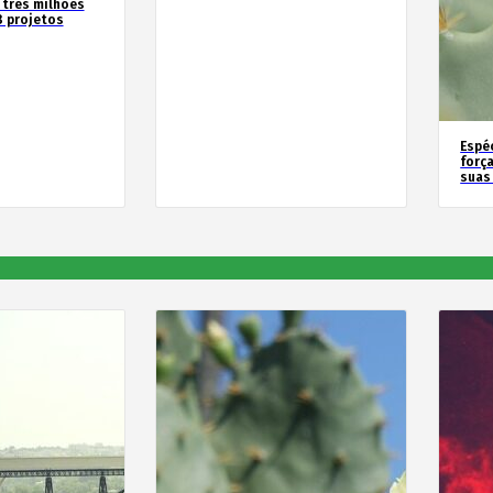
 três milhões
8 projetos
Espé
forç
suas