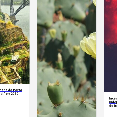
idade do Porto
zul” em 2050
Incê
Inde
de i