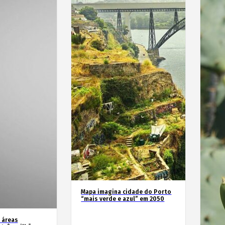
Mapa imagina cidade do Porto
“mais verde e azul” em 2050
 áreas