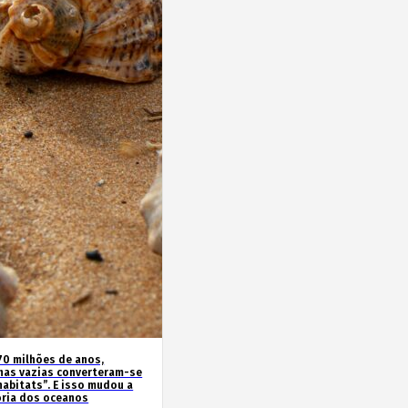
70 milhões de anos,
has vazias converteram-se
habitats”. E isso mudou a
ória dos oceanos