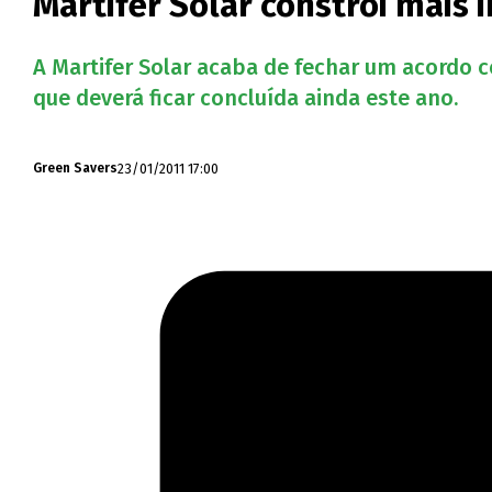
Martifer Solar constrói mais 
A Martifer Solar acaba de fechar um acordo c
que deverá ficar concluída ainda este ano.
23/01/2011 17:00
Green Savers