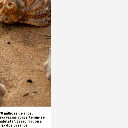
70 milhões de anos,
has vazias converteram-se
habitats”. E isso mudou a
ória dos oceanos