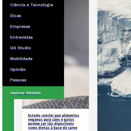
Ciência e Tecnologia
Dicas
Empresas
Entrevistas
GS Studio
Mobilidade
Opinião
Pessoas
Assinar Revista
Estudo conclui que alimentos
veganos para cães e gatos
podem ser tão digestíveis
como dietas à base de carne