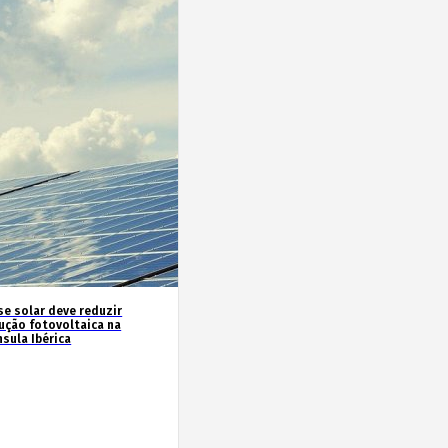
se solar deve reduzir
ução fotovoltaica na
sula Ibérica