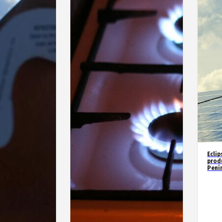
Eclip
prod
Penín