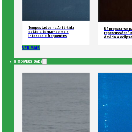
Tempestades na Antártida
UE prepara-se p
estão a tornar-se mais
repercussões” n
intensas e frequentes
devido a eclipse
VER MAIS
BIODIVERSIDADE