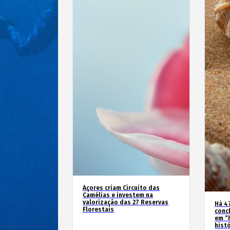
Açores criam Circuito das
Camélias e investem na
valorização das 27 Reservas
Há 4
Florestais
conc
em “
hist