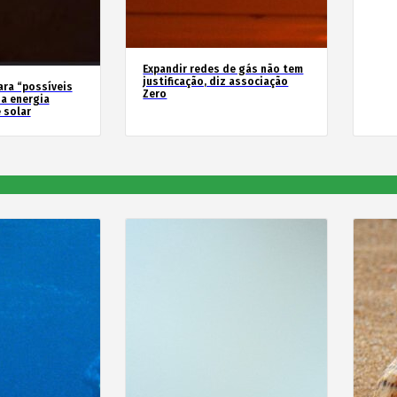
Expandir redes de gás não tem
justificação, diz associação
ara “possíveis
Zero
a energia
 solar