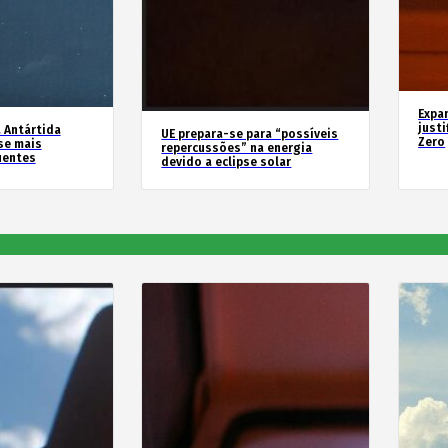
Expa
justi
 Antártida
UE prepara-se para “possíveis
Zero
se mais
repercussões” na energia
uentes
devido a eclipse solar