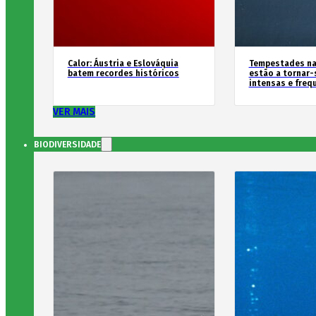
Calor: Áustria e Eslováquia
Tempestades na
batem recordes históricos
estão a tornar-
intensas e freq
VER MAIS
BIODIVERSIDADE