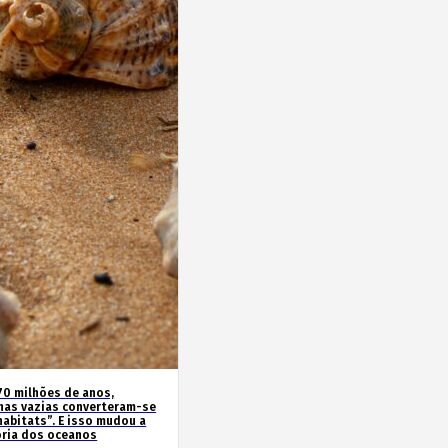
70 milhões de anos,
has vazias converteram-se
habitats”. E isso mudou a
ória dos oceanos