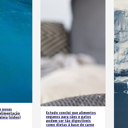
m novas
Estudo conclui que alimentos
alimentação
veganos para cães e gatos
leia (vídeo)
podem ser tão digestíveis
como dietas à base de carne