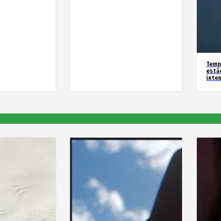
Temp
estã
inte