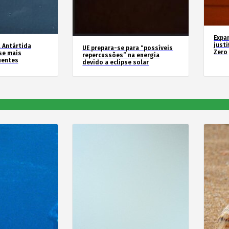
Expa
justi
 Antártida
UE prepara-se para “possíveis
Zero
se mais
repercussões” na energia
uentes
devido a eclipse solar