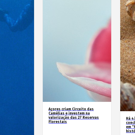
Açores criam Circuito das
Camélias e investem na
valorização das 27 Reservas
Há 4
Florestais
conc
em “
hist