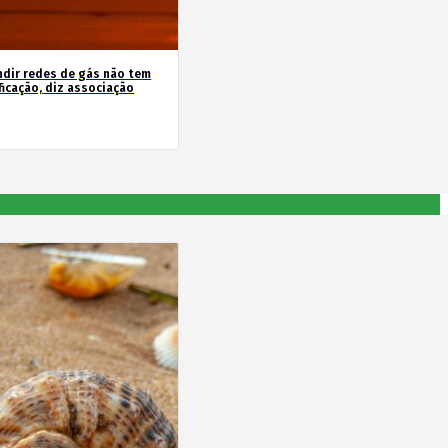
ndir redes de gás não tem
ficação, diz associação