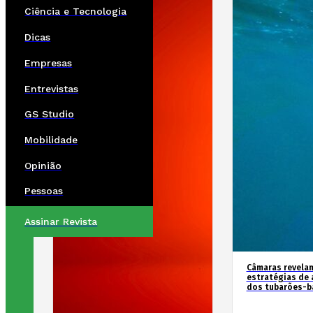
Ciência e Tecnologia
Dicas
Empresas
Entrevistas
GS Studio
Mobilidade
Opinião
Pessoas
Assinar Revista
Câmaras revela
estratégias de 
dos tubarões-ba