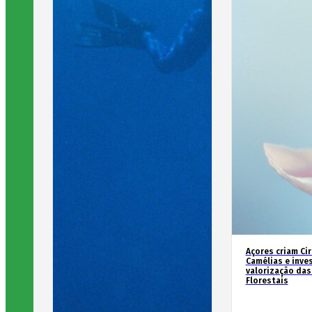
Açores criam Ci
Camélias e inve
valorização das
Florestais