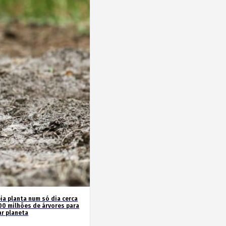
ia planta num só dia cerca
00 milhões de árvores para
ar planeta