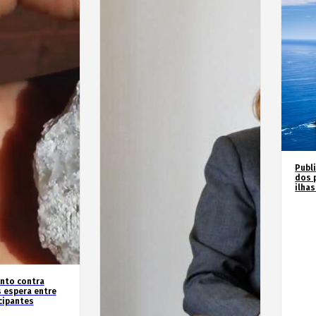
Publ
dos 
ilha
nto contra
 espera entre
cipantes