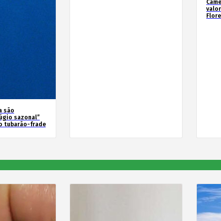
Camé
valo
Flor
a são
úgio sazonal”
o tubarão-frade