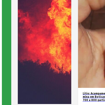
Lítio: Acampame
mina em Boticas
700 a 800 parti