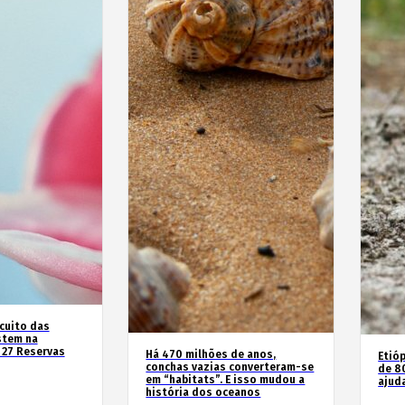
rcuito das
stem na
 27 Reservas
Há 470 milhões de anos,
Etióp
conchas vazias converteram-se
de 8
em “habitats”. E isso mudou a
ajud
história dos oceanos