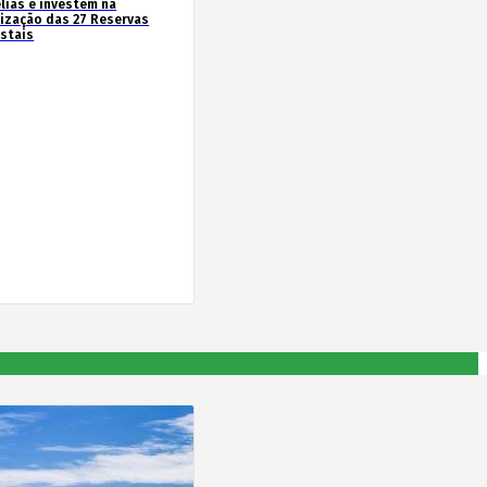
lias e investem na
rização das 27 Reservas
estais