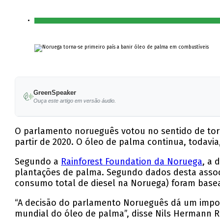
GreenSpeaker
Ouça este artigo em versão áudio.
O parlamento norueguês votou no sentido de torn
partir de 2020. O óleo de palma continua, todavia
Segundo a
Rainforest Foundation da Noruega
, a 
plantações de palma. Segundo dados desta associa
consumo total de diesel na Noruega) foram base
“A decisão do parlamento Norueguês dá um import
mundial do óleo de palma”, disse Nils Hermann 